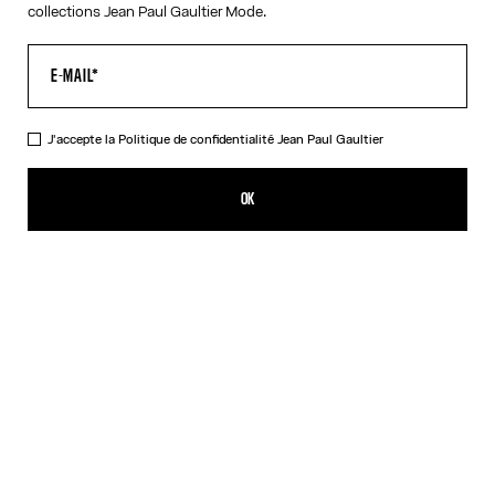
collections Jean Paul Gaultier Mode.
J'accepte la
Politique de confidentialité
Jean Paul Gaultier
La Ceinture Curvée Junior
590,00€
OK
AJOUTER AU PANIER
Bordeaux
DESCRIPTION
Ceinture curvée en cuir bordeaux à boucle logo « Junior » en
métal.
DÉTAILS DU PRODUIT
GUIDE DES TAILLES
EXPÉDITION ET RETOUR