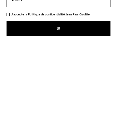
J'accepte la
Politique de confidentialité
Jean Paul Gaultier
La Bague Ongle
250,00€
OK
CRÉER UNE ALERTE
Argent
DESCRIPTION
Bague de phalange en laiton argenté en forme d’ongle.
DÉTAILS DU PRODUIT
GUIDE DES TAILLES
EXPÉDITION ET RETOUR
Retours gratuits