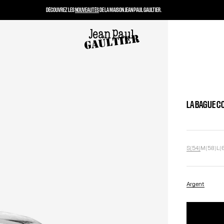
DÉCOUVREZ LES
NOUVEAUTÉS
DE LA MAISON JEAN PAUL GAULTIER.
LA BAGUE C
S(54)
M(58)
L(
Argent