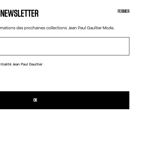
A NEWSLETTER
FERMER
ormations des prochaines collections Jean Paul Gaultier Mode.
ntialité
Jean Paul Gaultier
N
iton argenté en forme de conserve déformée.
PRODUIT
ILLES
OK
ET RETOUR