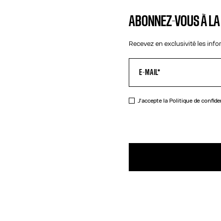
ABONNEZ-VOUS À L
Recevez en exclusivité les inf
J'accepte la
Politique de confide
DESCRIPTIO
Bague en la
DÉTAILS DU 
GUIDE DES TA
EXPÉDITION 