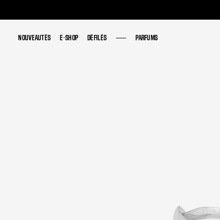
NOUVEAUTÉS
NOUVEAUTÉS
E-SHOP
E-SHOP
DÉFILÉS
DÉFILÉS
PARFUMS
PARFUMS