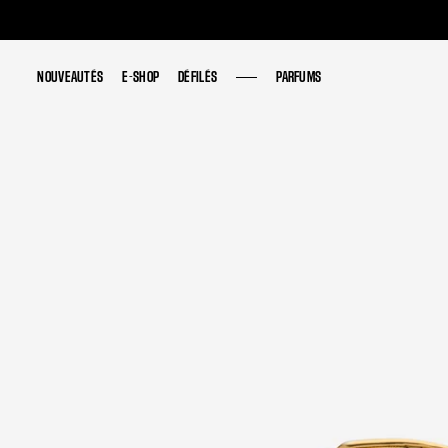
NOUVEAUTÉS
NOUVEAUTÉS
E-SHOP
E-SHOP
DÉFILÉS
DÉFILÉS
PARFUMS
PARFUMS