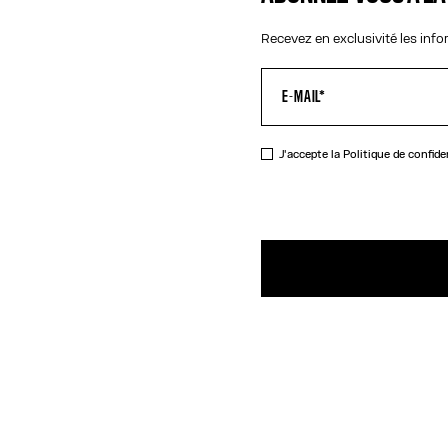
Recevez en exclusivité les inf
J'accepte la
Politique de confide
DESCRIPTIO
Bague en la
DÉTAILS DU 
GUIDE DES TA
EXPÉDITION 