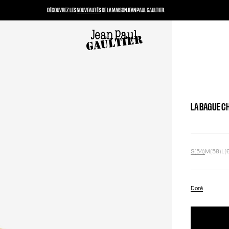
DÉCOUVREZ LES
NOUVEAUTÉS
DE LA MAISON JEAN PAUL GAULTIER.
LA BAGUE 
S(54)
M(58)
L(
Doré