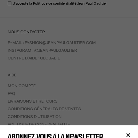
J'accepte la
Politique de confidentialité
Jean Paul Gaultier
NOUS CONTACTER
E-MAIL :
FASHION@JEANPAULGAULTIER.COM
INSTAGRAM :
@JEANPAULGAULTIER
CENTRE D'AIDE :
GLOBAL-E
AIDE
MON COMPTE
FAQ
LIVRAISONS ET RETOURS
CONDITIONS GÉNÉRALES DE VENTES
CONDITIONS D'UTILISATION
POLITIQUE DE CONFIDENTIALITÉ
FORMULAIRE DE RÉTRACTATION
ABONNEZ-VOUS À LA NEWSLETTER