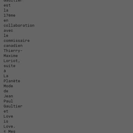
Gaultier
est
la
17ème
en
collaboration
avec
le
commissaire
canadien
Thierry-
Maxime
Loriot,
suite
à
La
Planète
Mode
de
Jean
Paul
Gaultier
et
Love
is
Love.
« Mes