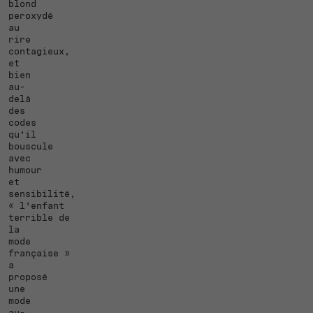
blond
peroxydé
au
rire
contagieux,
et
bien
au-
delà
des
codes
qu’il
bouscule
avec
humour
et
sensibilité,
« l’enfant
terrible de
la
mode
française »
a
proposé
une
mode
au-