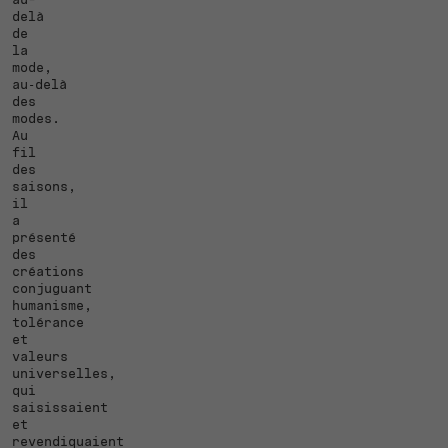
delà
de
la
mode,
au‑delà
des
modes.
Au
fil
des
saisons,
il
a
présenté
des
créations
conjuguant
humanisme,
tolérance
et
valeurs
universelles,
qui
saisissaient
et
revendiquaient