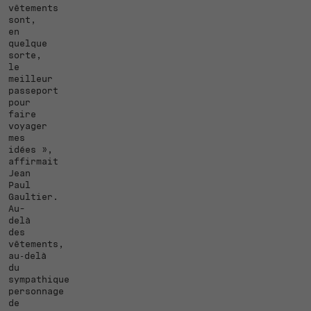
vêtements
sont,
en
quelque
sorte,
le
meilleur
passeport
pour
faire
voyager
mes
idées »,
affirmait
Jean
Paul
Gaultier.
Au-
delà
des
vêtements,
au‑delà
du
sympathique
personnage
de