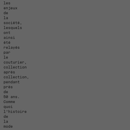
les
enjeux
de
la
société,
lesquels
ont
ainsi
été
relayés
par
le
couturier,
collection
après
collection,
pendant
près
de
50 ans.
Comme
quoi
l’histoire
de
la
mode