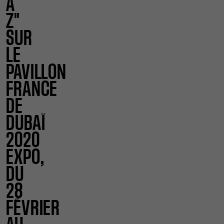
À
Z"
SUR
LE
PAVILLON
FRANCE
DE
DUBAÏ
2020
EXPO,
DU
28
FÉVRIER