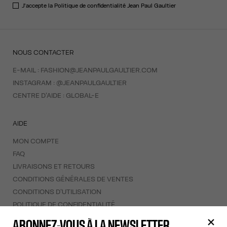
J'accepte la
Politique de confidentialité
Jean Paul Gaultier
NOUS CONTACTER
E-MAIL :
FASHION@JEANPAULGAULTIER.COM
INSTAGRAM :
@JEANPAULGAULTIER
CENTRE D'AIDE :
GLOBAL-E
AIDE
MON COMPTE
FAQ
LIVRAISONS ET RETOURS
CONDITIONS GÉNÉRALES DE VENTES
CONDITIONS D'UTILISATION
POLITIQUE DE CONFIDENTIALITÉ
FORMULAIRE DE RÉTRACTATION
ABONNEZ-VOUS À LA NEWSLETTER