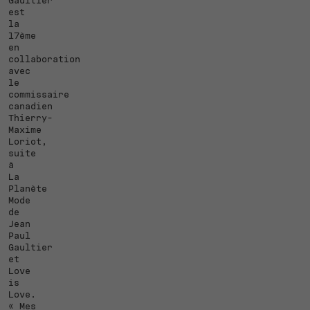
Gaultier
est
la
17ème
en
collaboration
avec
le
commissaire
canadien
Thierry-
Maxime
Loriot,
suite
à
La
Planète
Mode
de
Jean
Paul
Gaultier
et
Love
is
Love.
« Mes