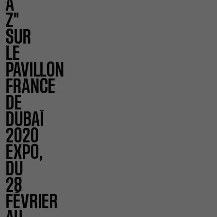
À
Z"
SUR
LE
PAVILLON
FRANCE
DE
DUBAÏ
2020
EXPO,
DU
28
FÉVRIER