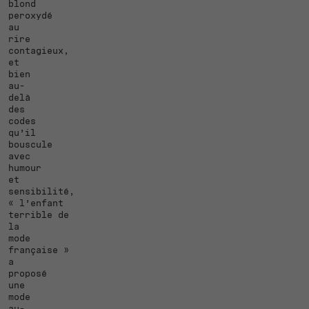
blond
peroxydé
au
rire
contagieux,
et
bien
au-
delà
des
codes
qu’il
bouscule
avec
humour
et
sensibilité,
« l’enfant
terrible de
la
mode
française »
a
proposé
une
mode
au-