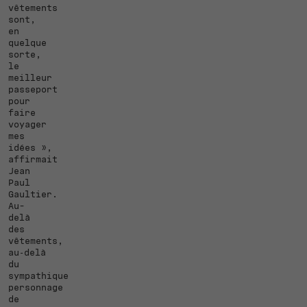
vêtements
sont,
en
quelque
sorte,
le
meilleur
passeport
pour
faire
voyager
mes
idées »,
affirmait
Jean
Paul
Gaultier.
Au-
delà
des
vêtements,
au‑delà
du
sympathique
personnage
de