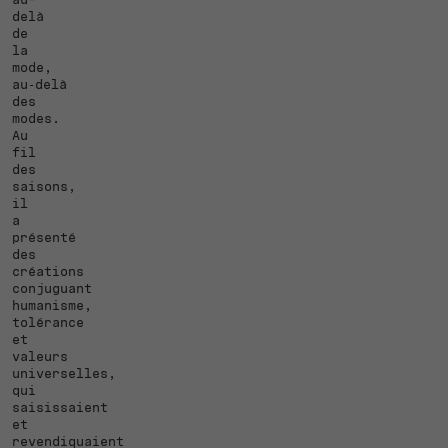
delà
de
la
mode,
au‑delà
des
modes.
Au
fil
des
saisons,
il
a
présenté
des
créations
conjuguant
humanisme,
tolérance
et
valeurs
universelles,
qui
saisissaient
et
revendiquaient