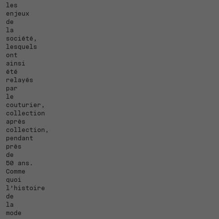
les
enjeux
de
la
société,
lesquels
ont
ainsi
été
relayés
par
le
couturier,
collection
après
collection,
pendant
près
de
50 ans.
Comme
quoi
l’histoire
de
la
mode