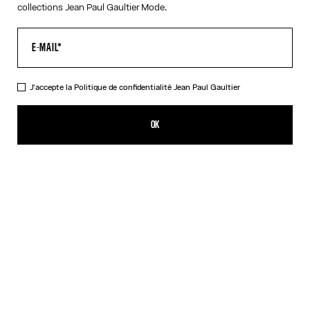
collections Jean Paul Gaultier Mode.
J'accepte la
Politique de confidentialité
Jean Paul Gaultier
Réédition - Le Top Cartouche Vert
350,00€
OK
AJOUTER AU PANIER
Vert
DESCRIPTION
Top en tulle transparent vert et beige avec détail imprimé
cartouche.
DÉTAILS DU PRODUIT
GUIDE DES TAILLES
EXPÉDITION ET RETOUR