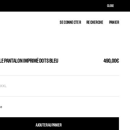
CLOSE
SE CONNECTER
SE CONNECTER
RECHERCHE
RECHERCHE
PANIER
PANIER
 LE PANTALON IMPRIMÉ DOTS BLEU
490,00€
L
XXL
ge
AJOUTER AU PANIER