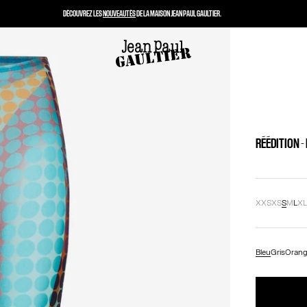
DÉCOUVREZ LES
NOUVEAUTÉS
DE LA MAISON JEAN PAUL GAULTIER.
RÉÉDITION -
XXS
XS
S
M
L
X
Bleu
Gris
Oran