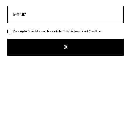
J'accepte la
Politique de confidentialité
Jean Paul Gaultier
Le Top Médaillon Kaki
350,00€
OK
CRÉER UNE ALERTE
Beige
Orange
DESCRIPTION
Top à manches longues en tulle kaki imprimé « Médaillon ».
DÉTAILS DU PRODUIT
GUIDE DES TAILLES
EXPÉDITION ET RETOUR