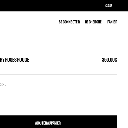
CLOSE
SE CONNECTER
SE CONNECTER
RECHERCHE
RECHERCHE
PANIER
PANIER
RRY ROSES ROUGE
350,00€
L
XXL
AJOUTER AU PANIER