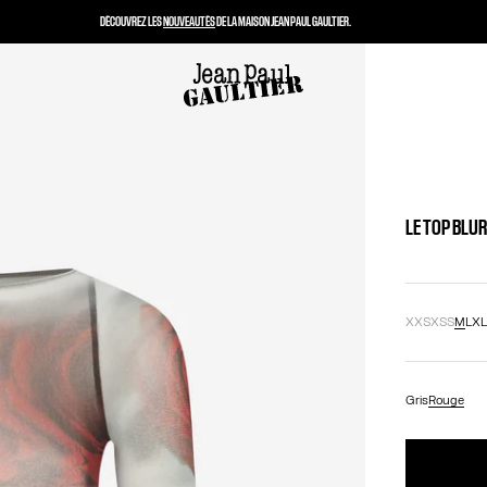
DÉCOUVREZ LES
NOUVEAUTÉS
DE LA MAISON JEAN PAUL GAULTIER.
LE TOP BLU
XXS
XS
S
M
L
X
Gris
Rouge