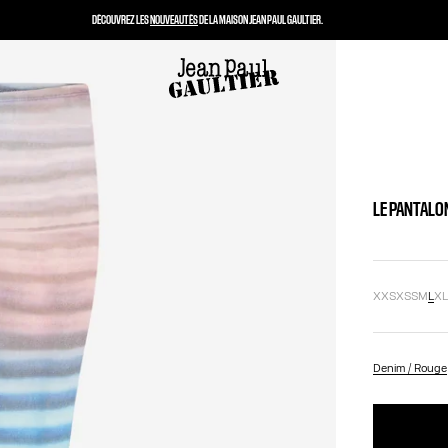
DÉCOUVREZ LES
NOUVEAUTÉS
DE LA MAISON JEAN PAUL GAULTIER.
LE PANTALO
XXS
XS
S
M
L
X
Denim / Rouge