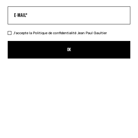
J'accepte la
Politique de confidentialité
Jean Paul Gaultier
La Veste Tailleur Multi-Tattoo
1 790,00€
OK
CRÉER UNE ALERTE
Écru
DESCRIPTION
Veste de tailleur en coton écru imprimé « Tattoo ».
DÉTAILS DU PRODUIT
GUIDE DES TAILLES
EXPÉDITION ET RETOUR