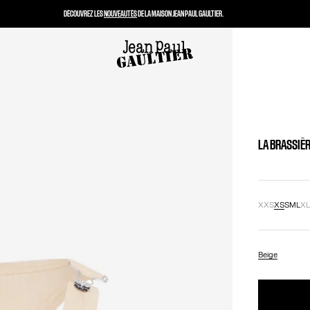
DÉCOUVREZ LES
NOUVEAUTÉS
DE LA MAISON JEAN PAUL GAULTIER.
LA BRASSIÈR
XXS
XS
S
M
L
X
Beige