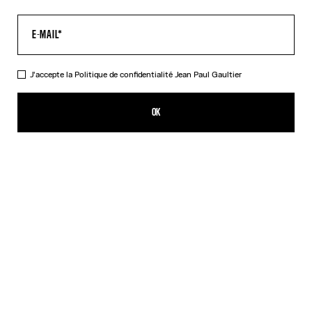
J'accepte la
Politique de confidentialité
Jean Paul Gaultier
La Bague Conserve Déformée
350,00€
OK
CRÉER UNE ALERTE
Argent
DESCRIPTION
Bague en laiton argenté en forme de conserve déformée.
DÉTAILS DU PRODUIT
GUIDE DES TAILLES
EXPÉDITION ET RETOUR