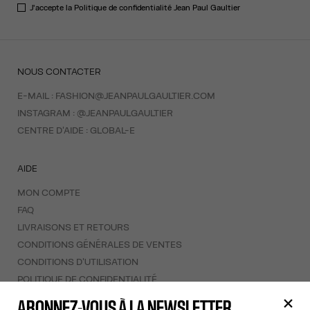
J'accepte la
Politique de confidentialité
Jean Paul Gaultier
NOUS CONTACTER
E-MAIL :
FASHION@JEANPAULGAULTIER.COM
INSTAGRAM :
@JEANPAULGAULTIER
CENTRE D'AIDE :
GLOBAL-E
AIDE
MON COMPTE
FAQ
LIVRAISONS ET RETOURS
CONDITIONS GÉNÉRALES DE VENTES
CONDITIONS D'UTILISATION
POLITIQUE DE CONFIDENTIALITÉ
FORMULAIRE DE RÉTRACTATION
ABONNEZ-VOUS À LA NEWSLETTER