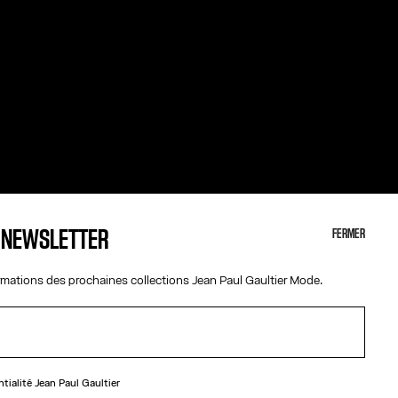
A NEWSLETTER
FERMER
ormations des prochaines collections Jean Paul Gaultier Mode.
ntialité
Jean Paul Gaultier