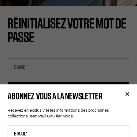
RÉINITIALISEZ VOTRE MOT DE
PASSE
ENVOYER L'E-MAIL
ABONNEZ-VOUS À LA NEWSLETTER
Recevez en exclusivité les informations des prochaines
RETOUR
collections Jean Paul Gaultier Mode.