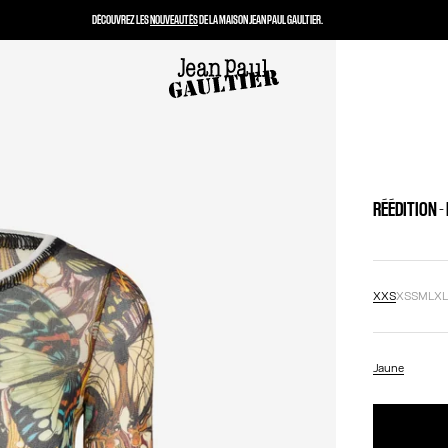
DÉCOUVREZ LES
NOUVEAUTÉS
DE LA MAISON JEAN PAUL GAULTIER.
RÉÉDITION -
XXS
XS
S
M
L
X
Jaune