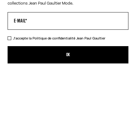
collections Jean Paul Gaultier Mode.
J'accepte la
Politique de confidentialité
Jean Paul Gaultier
Les Lunettes de soleil 56-8171 Dorées
CHF 515.00
OK
AJOUTER AU PANIER
Argent
Noir
Or
Rose
DESCRIPTION
Collection EYEWEAR
Lunettes de soleil à monture ronde dorée à détails ressort sur les
branches et logo Jean Paul et Gaultier.
DÉTAILS DU PRODUIT
GUIDE DES TAILLES