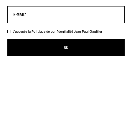
J'accepte la
Politique de confidentialité
Jean Paul Gaultier
Le Top "Le Classique"
CHF 375.00
OK
CRÉER UNE ALERTE
Rose
DESCRIPTION
Top à manches longues en tulle rose imprimé « Le Classique ».
DÉTAILS DU PRODUIT
GUIDE DES TAILLES
EXPÉDITION ET RETOUR