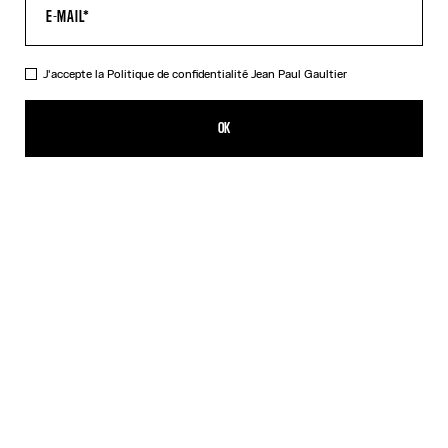
J'accepte la
Politique de confidentialité
Jean Paul Gaultier
Le Top Floqué Jean Paul Gaultier
CHF 339.00
OK
AJOUTER AU PANIER
Noir
DESCRIPTION
Top à manches longues en tulle noir avec détail logo Jean Paul
Gaultier floqué en velours.
DÉTAILS DU PRODUIT
GUIDE DES TAILLES
EXPÉDITION ET RETOUR