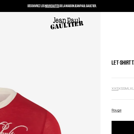
DÉCOUVREZ LES
NOUVEAUTÉS
DE LA MAISON JEAN PAUL GAULTIER.
LE T-SHIRT
XXS
XS
S
M
L
X
Rouge