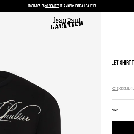
DÉCOUVREZ LES
NOUVEAUTÉS
DE LA MAISON JEAN PAUL GAULTIER.
LE T-SHIRT
XXS
XS
S
M
L
X
Noir