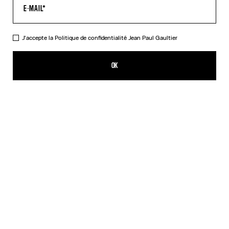
J'accepte la
Politique de confidentialité
Jean Paul Gaultier
Le Pull Bi-Matière Marinière
CHF 795.00
OK
CRÉER UNE ALERTE
Blanc
DESCRIPTION
Pull en maille noire avec application en tulle noir et blanc imprimé
Marinière.
DÉTAILS DU PRODUIT
GUIDE DES TAILLES
EXPÉDITION ET RETOUR