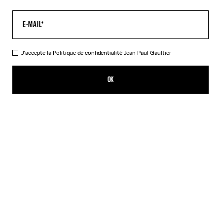
J'accepte la
Politique de confidentialité
Jean Paul Gaultier
Le Baby Tee Water
CHF 339.00
OK
CRÉER UNE ALERTE
Indigo
DESCRIPTION
Top court en tulle bleu imprimé « Water ».
DÉTAILS DU PRODUIT
GUIDE DES TAILLES
EXPÉDITION ET RETOUR