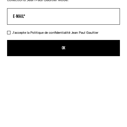
J'accepte la
Politique de confidentialité
Jean Paul Gaultier
La Chemise Trompe-L'Œil Corset
CHF 625.00
OK
CRÉER UNE ALERTE
Rose
DESCRIPTION
Chemise à manches longues en popeline de coton rose imprimé
corset en trompe-l'œil.
DÉTAILS DU PRODUIT
GUIDE DES TAILLES
EXPÉDITION ET RETOUR