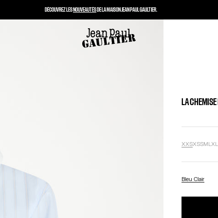
DÉCOUVREZ LES
NOUVEAUTÉS
DE LA MAISON JEAN PAUL GAULTIER.
LA CHEMISE
XXS
XS
S
M
L
X
Bleu Clair