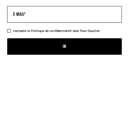
J'accepte la
Politique de confidentialité
Jean Paul Gaultier
La Chemise Bowling Multi-Tattoo
CHF 519.00
OK
CRÉER UNE ALERTE
Écru
DESCRIPTION
Chemise bowling en coton écru imprimé « Tattoo ».
DÉTAILS DU PRODUIT
GUIDE DES TAILLES
EXPÉDITION ET RETOUR