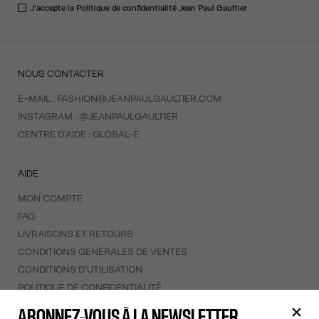
J'accepte la
Politique de confidentialité
Jean Paul Gaultier
NOUS CONTACTER
E-MAIL :
FASHION@JEANPAULGAULTIER.COM
INSTAGRAM :
@JEANPAULGAULTIER
CENTRE D'AIDE :
GLOBAL-E
AIDE
MON COMPTE
FAQ
LIVRAISONS ET RETOURS
CONDITIONS GÉNÉRALES DE VENTES
CONDITIONS D'UTILISATION
POLITIQUE DE CONFIDENTIALITÉ
FORMULAIRE DE RÉTRACTATION
ABONNEZ-VOUS À LA NEWSLETTER