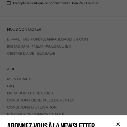
J'accepte la
Politique de confidentialité
Jean Paul Gaultier
NOUS CONTACTER
E-MAIL :
FASHION@JEANPAULGAULTIER.COM
INSTAGRAM :
@JEANPAULGAULTIER
CENTRE D'AIDE :
GLOBAL-E
AIDE
MON COMPTE
FAQ
LIVRAISONS ET RETOURS
CONDITIONS GÉNÉRALES DE VENTES
CONDITIONS D'UTILISATION
POLITIQUE DE CONFIDENTIALITÉ
FORMULAIRE DE RÉTRACTATION
ABONNEZ-VOUS À LA NEWSLETTER