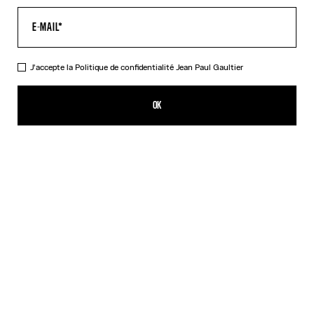
J'accepte la
Politique de confidentialité
Jean Paul Gaultier
Réédition - Le Top Tattoo Safe Sex
350,00€
OK
CRÉER UNE ALERTE
Beige
DESCRIPTION
Top en tulle imprimé Tattoo Safe Sex Corps.
DÉTAILS DU PRODUIT
GUIDE DES TAILLES
EXPÉDITION ET RETOUR