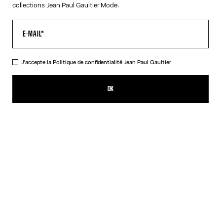
collections Jean Paul Gaultier Mode.
J'accepte la
Politique de confidentialité
Jean Paul Gaultier
Les Lunettes de soleil 56-8171 Rose Gold
490,00€
OK
CRÉER UNE ALERTE
Argent
Noir
Or
Rose
DESCRIPTION
Collection EYEWEAR
Lunettes de soleil à monture ronde rose dorée à détails ressort sur
les branches et logo Jean Paul et Gaultier.
DÉTAILS DU PRODUIT
GUIDE DES TAILLES