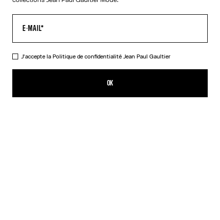
J'accepte la
Politique de confidentialité
Jean Paul Gaultier
Le Pull Vichy
890,00€
OK
AJOUTER AU PANIER
Rouge
DESCRIPTION
Pull vichy asymétrique en maille rouge et blanche avec logo «
Junior Gaultier ».
DÉTAILS DU PRODUIT
GUIDE DES TAILLES
EXPÉDITION ET RETOUR