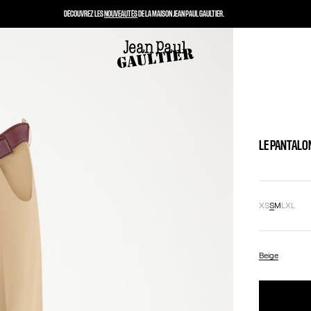
DÉCOUVREZ LES
NOUVEAUTÉS
DE LA MAISON JEAN PAUL GAULTIER.
LE PANTALO
XS
S
M
L
XL
Beige