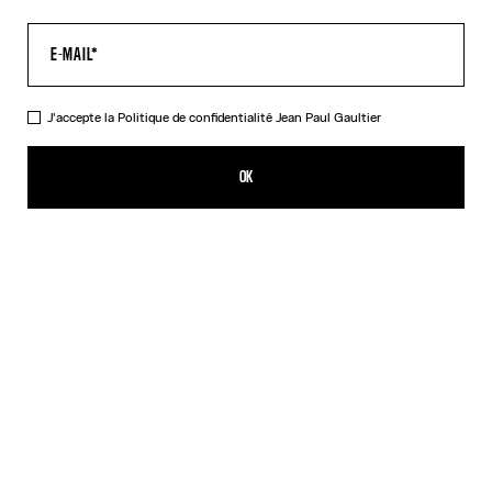
J'accepte la
Politique de confidentialité
Jean Paul Gaultier
Le Pantalon Air
520,00€
OK
AJOUTER AU PANIER
Denim / Rouge
DESCRIPTION
Pantalon en tulle bleu imprimé « Air ».
DÉTAILS DU PRODUIT
GUIDE DES TAILLES
EXPÉDITION ET RETOUR