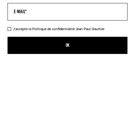
J'accepte la
Politique de confidentialité
Jean Paul Gaultier
Le Body Rayé
590,00€
OK
AJOUTER AU PANIER
Orange
DESCRIPTION
Body asymétrique en maille stretch rayée blanche et orange.
DÉTAILS DU PRODUIT
GUIDE DES TAILLES
EXPÉDITION ET RETOUR