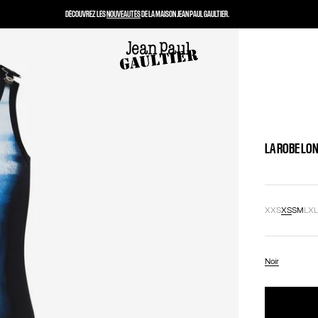
DÉCOUVREZ LES
NOUVEAUTÉS
DE LA MAISON JEAN PAUL GAULTIER.
LA ROBE LON
XXS
XS
S
M
L
X
Noir