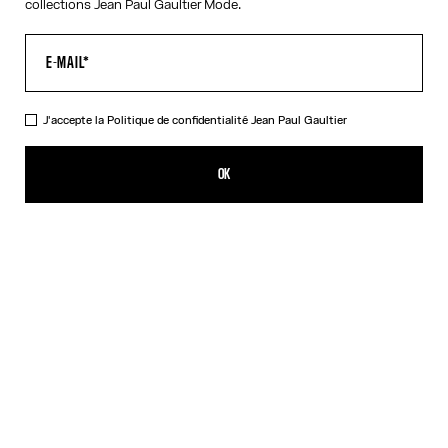
collections Jean Paul Gaultier Mode.
J'accepte la
Politique de confidentialité
Jean Paul Gaultier
La Robe en Maille Trompe-L'Œil Corset
490,00€
OK
CRÉER UNE ALERTE
Rose
DESCRIPTION
Robe longue en coton côtelé rose imprimé corset en trompe-l'œil.
DÉTAILS DU PRODUIT
GUIDE DES TAILLES
EXPÉDITION ET RETOUR