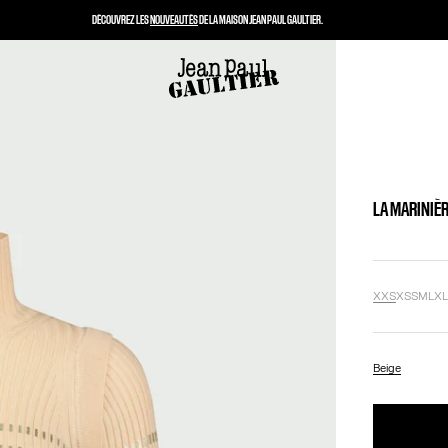
DÉCOUVREZ LES
NOUVEAUTÉS
DE LA MAISON JEAN PAUL GAULTIER.
LA MARINIÈR
XXS
XS
S
M
L
X
Beige