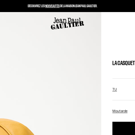
DÉCOUVREZ LES
NOUVEAUTÉS
DE LA MAISON JEAN PAUL GAULTIER.
LA CASQUET
TU
Moutarde