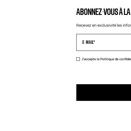
ABONNEZ-VOUS À L
Recevez en exclusivité les inf
J'accepte la
Politique de confide
DESCRIPTIO
Casquette b
DÉTAILS DU 
GUIDE DES TA
EXPÉDITION 