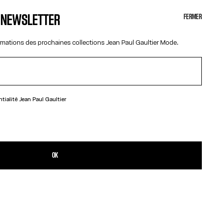
A NEWSLETTER
FERMER
ormations des prochaines collections Jean Paul Gaultier Mode.
ntialité
Jean Paul Gaultier
N
ob marin en cuir d’agneau jaune.
PRODUIT
ILLES
OK
ET RETOUR