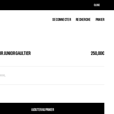
CLOSE
SE CONNECTER
SE CONNECTER
RECHERCHE
RECHERCHE
PANIER
PANIER
UR JUNIOR GAULTIER
250,00€
L
XXL
AJOUTER AU PANIER