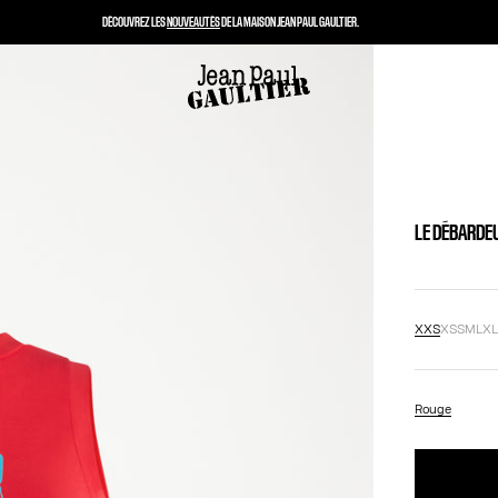
DÉCOUVREZ LES
NOUVEAUTÉS
DE LA MAISON JEAN PAUL GAULTIER.
LE DÉBARDE
XXS
XS
S
M
L
X
Rouge