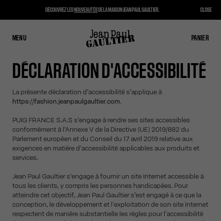
DÉCOUVREZ LES
NOUVEAUTÉS
DE LA MAISON JEAN PAUL GAULTIER.
CLOSE
MENU
FERMER
PANIER
PANIER
DÉCLARATION D'ACCESSIBILITÉ
La présente déclaration d’accessibilité s’applique à
https://fashion.jeanpaulgaultier.com.
PUIG FRANCE S.A.S s’engage à rendre ses sites accessibles
conformément à l’Annexe V de la Directive (UE) 2019/882 du
Parlement européen et du Conseil du 17 avril 2019 relative aux
exigences en matière d'accessibilité applicables aux produits et
services.
Jean Paul Gaultier s’engage à fournir un site Internet accessible à
tous les clients, y compris les personnes handicapées. Pour
atteindre cet objectif, Jean Paul Gaultier s’est engagé à ce que la
conception, le développement et l'exploitation de son site Internet
respectent de manière substantielle les règles pour l'accessibilité