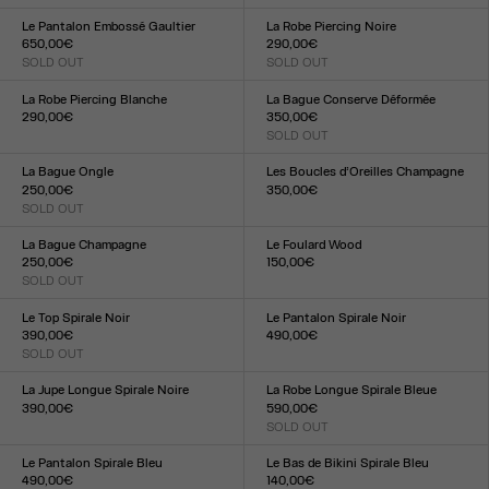
Taille :
XXS
XS
S
M
L
XL
XXL
Le Pantalon Embossé Gaultier
La Robe Piercing Noire
650,00€
290,00€
SOLD OUT
SOLD OUT
Taille :
Taille :
XXS
XS
S
M
L
XL
XXL
XXS
XS
S
M
L
XL
XXL
La Robe Piercing Blanche
La Bague Conserve Déformée
290,00€
350,00€
Taille :
SOLD OUT
Taille :
XXS
XS
S
M
L
XL
XXL
S(54)
M(58)
L(60)
XL(64)
La Bague Ongle
Les Boucles d’Oreilles Champagne
250,00€
350,00€
SOLD OUT
Taille :
Taille :
TU
TU
La Bague Champagne
Le Foulard Wood
250,00€
150,00€
SOLD OUT
Taille :
Taille :
TU
S(54)
M(58)
L(60)
XL(64)
Le Top Spirale Noir
Le Pantalon Spirale Noir
390,00€
490,00€
SOLD OUT
Taille :
Taille :
XXS
XS
S
M
L
XL
XXL
XXS
XS
S
M
L
XL
XXL
La Jupe Longue Spirale Noire
La Robe Longue Spirale Bleue
390,00€
590,00€
Taille :
SOLD OUT
Taille :
XXS
XS
S
M
L
XL
XXL
XXS
XS
S
M
L
XL
XXL
Le Pantalon Spirale Bleu
Le Bas de Bikini Spirale Bleu
490,00€
140,00€