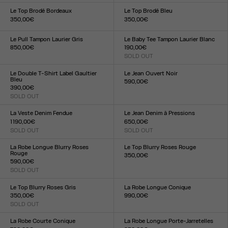
XXS
XS
S
M
L
XL
XXL
XXS
XS
S
M
L
XL
XXL
Le Top Brodé Bordeaux
Le Top Brodé Bleu
350,00€
350,00€
Taille :
Taille :
XXS
XS
S
M
L
XL
XXL
XXS
XS
S
M
L
XL
XXL
Le Pull Tampon Laurier Gris
Le Baby Tee Tampon Laurier Blanc
850,00€
190,00€
Taille :
SOLD OUT
Taille :
XXS
XS
S
M
L
XL
XXL
XXS
XS
S
M
L
XL
XXL
Le Double T-Shirt Label Gaultier
Le Jean Ouvert Noir
Bleu
590,00€
390,00€
Taille :
SOLD OUT
23
24
25
26
27
28
29
30
31
32
Taille :
XXS
XS
S
M
L
XL
XXL
La Veste Denim Fendue
Le Jean Denim à Pressions
1 190,00€
650,00€
SOLD OUT
SOLD OUT
Taille :
Taille :
XXS
XS
S
M
L
XL
XXL
23
24
25
26
27
28
29
30
31
32
La Robe Longue Blurry Roses
Le Top Blurry Roses Rouge
Rouge
350,00€
590,00€
Taille :
SOLD OUT
XXS
XS
S
M
L
XL
XXL
Taille :
XXS
XS
S
M
L
XL
XXL
Le Top Blurry Roses Gris
La Robe Longue Conique
350,00€
990,00€
SOLD OUT
Taille :
Taille :
34
36
38
40
42
XXS
XS
S
M
L
XL
XXL
La Robe Courte Conique
La Robe Longue Porte-Jarretelles