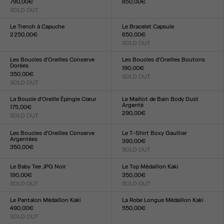
790,00€
850,00€
SOLD OUT
Taille :
Taille :
34
36
38
40
42
44
34
36
38
40
42
Le Trench à Capuche
Le Bracelet Capsule
2 250,00€
650,00€
Taille :
SOLD OUT
Taille :
34
36
38
40
42
44
TU
Les Boucles d'Oreilles Conserve
Les Boucles d'Oreilles Boutons
Dorées
190,00€
350,00€
SOLD OUT
Taille :
SOLD OUT
Taille :
TU
TU
La Boucle d'Oreille Épingle Cœur
Le Maillot de Bain Body Dust
Argenté
175,00€
290,00€
SOLD OUT
Taille :
Taille :
TU
XXS
XS
S
M
L
XL
XXL
Les Boucles d'Oreilles Conserve
Le T-Shirt Boxy Gaultier
Argentées
390,00€
350,00€
SOLD OUT
Taille :
Taille :
XXS
XS
S
M
L
XL
XXL
TU
Le Baby Tee JPG Noir
Le Top Médaillon Kaki
190,00€
350,00€
SOLD OUT
SOLD OUT
Taille :
Taille :
XXS
XS
S
M
L
XL
XXL
XXS
XS
S
M
L
XL
XXL
Le Pantalon Médaillon Kaki
La Robe Longue Médaillon Kaki
490,00€
550,00€
SOLD OUT
Taille :
Taille :