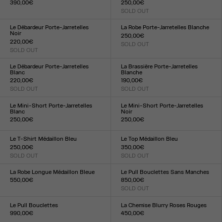
390,00€
250,00€
Taille :
SOLD OUT
Taille :
XXS
XS
S
M
L
XL
XXL
XXS
XS
S
M
L
XL
XXL
Le Débardeur Porte-Jarretelles
La Robe Porte-Jarretelles Blanche
Noir
250,00€
220,00€
SOLD OUT
Taille :
SOLD OUT
Taille :
XXS
XS
S
M
L
XL
XXL
XXS
XS
S
M
L
XL
XXL
Le Débardeur Porte-Jarretelles
La Brassière Porte-Jarretelles
Blanc
Blanche
220,00€
190,00€
SOLD OUT
SOLD OUT
Taille :
Taille :
XXS
XS
S
M
L
XL
XXL
XXS
XS
S
M
L
XL
XXL
Le Mini-Short Porte-Jarretelles
Le Mini-Short Porte-Jarretelles
Blanc
Noir
250,00€
250,00€
Taille :
Taille :
XXS
XS
S
M
L
XL
XXL
XXS
XS
S
M
L
XL
XXL
Le T-Shirt Médaillon Bleu
Le Top Médaillon Bleu
250,00€
350,00€
SOLD OUT
SOLD OUT
Taille :
Taille :
XXS
XS
S
M
L
XL
XXL
XXS
XS
S
M
L
XL
XXL
La Robe Longue Médaillon Bleue
Le Pull Bouclettes Sans Manches
550,00€
850,00€
Taille :
SOLD OUT
Taille :
XXS
XS
S
M
L
XL
XXL
XXS
XS
S
M
L
XL
XXL
Le Pull Bouclettes
La Chemise Blurry Roses Rouges
990,00€
450,00€
Taille :
Taille :