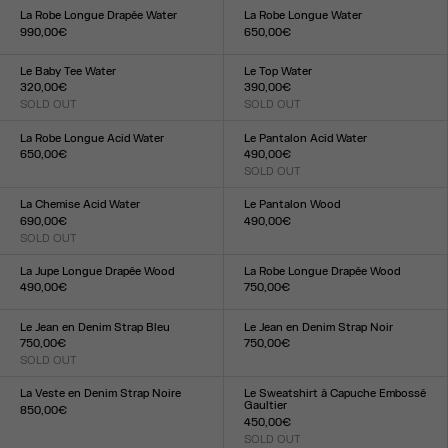
XXS
XS
S
M
L
XL
XXL
La Robe Longue Drapée Water
La Robe Longue Water
990,00€
650,00€
Taille :
Taille :
XXS
XS
S
M
L
XL
XXL
XXS
XS
S
M
L
XL
XXL
Le Baby Tee Water
Le Top Water
320,00€
390,00€
SOLD OUT
SOLD OUT
Taille :
Taille :
XXS
XS
S
M
L
XL
XXL
XXS
XS
S
M
L
XL
XXL
La Robe Longue Acid Water
Le Pantalon Acid Water
650,00€
490,00€
Taille :
SOLD OUT
Taille :
XXS
XS
S
M
L
XL
XXL
XXS
XS
S
M
L
XL
XXL
La Chemise Acid Water
Le Pantalon Wood
690,00€
490,00€
SOLD OUT
Taille :
Taille :
XXS
XS
S
M
L
XL
XXL
34
36
38
40
42
44
La Jupe Longue Drapée Wood
La Robe Longue Drapée Wood
490,00€
750,00€
Taille :
Taille :
XXS
XS
S
M
L
XL
XXL
XXS
XS
S
M
L
XL
XXL
Le Jean en Denim Strap Bleu
Le Jean en Denim Strap Noir
750,00€
750,00€
SOLD OUT
Taille :
Taille :
23
24
25
26
27
28
29
30
31
32
23
24
25
26
27
28
29
30
31
32
La Veste en Denim Strap Noire
Le Sweatshirt à Capuche Embossé
Gaultier
850,00€
450,00€
Taille :
SOLD OUT
XXS
XS
S
M
L
XL
XXL