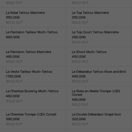
SOLD OUT
SOLD OUT
Taille :
Taille :
XXS
XS
S
M
L
XL
XXL
XXS
XS
S
M
L
XL
XXL
La Robe Tattoo Marinière
Le Top Tattoo Marinière
550,00€
350,00€
SOLD OUT
SOLD OUT
Taille :
Taille :
XXS
XS
S
M
L
XL
XXL
XXS
XS
S
M
L
XL
XXL
Le Pantalon Tailleur Multi-Tattoo
Le Top Court Tattoo Marinière
990,00€
290,00€
Taille :
SOLD OUT
Taille :
XXS
XS
S
M
L
XL
XXL
XXS
XS
S
M
L
XL
XXL
Le Pantalon Tattoo Marinière
Le Short Multi-Tattoo
490,00€
450,00€
SOLD OUT
SOLD OUT
Taille :
Taille :
XXS
XS
S
M
L
XL
XXL
XXS
XS
S
M
L
XL
XXL
La Veste Tailleur Multi-Tattoo
Le Débardeur Tattoo Rose and Bird
1 790,00€
490,00€
SOLD OUT
SOLD OUT
Taille :
Taille :
XXS
XS
S
M
L
XL
XXL
XXS
XS
S
M
L
XL
XXL
La Chemise Bowling Multi-Tattoo
La Robe en Maille Trompe-L'Œil
Corset
490,00€
490,00€
SOLD OUT
Taille :
SOLD OUT
Taille :
XXS
XS
S
M
L
XL
XXL
XXS
XS
S
M
L
XL
XXL
La Chemise Trompe-L'Œil Corset
Le Double Débardeur Drapé Noir
590,00€
320,00€
SOLD OUT
SOLD OUT
Taille :
Taille :