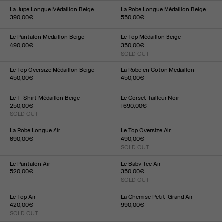
XXS
XS
S
M
L
XL
XXL
XXS
XS
S
M
L
XL
XXL
La Jupe Longue Médaillon Beige
La Robe Longue Médaillon Beige
390,00€
550,00€
Taille :
Taille :
XXS
XS
S
M
L
XL
XXL
XXS
XS
S
M
L
XL
XXL
Le Pantalon Médaillon Beige
Le Top Médaillon Beige
490,00€
350,00€
Taille :
SOLD OUT
Taille :
XXS
XS
S
M
L
XL
XXL
XXS
XS
S
M
L
XL
XXL
Le Top Oversize Médaillon Beige
La Robe en Coton Médaillon
450,00€
450,00€
Taille :
Taille :
XXS
XS
S
M
L
XL
XXL
XXS
XS
S
M
L
XL
XXL
Le T-Shirt Médaillon Beige
Le Corset Tailleur Noir
250,00€
1 690,00€
SOLD OUT
Taille :
Taille :
XXS
XS
S
M
L
XL
XXL
XXS
XS
S
M
L
XL
XXL
La Robe Longue Air
Le Top Oversize Air
690,00€
490,00€
Taille :
SOLD OUT
Taille :
XXS
XS
S
M
L
XL
XXL
XXS
XS
S
M
L
XL
XXL
Le Pantalon Air
Le Baby Tee Air
520,00€
350,00€
Taille :
SOLD OUT
Taille :
XXS
XS
S
M
L
XL
XXL
XXS
XS
S
M
L
XL
XXL
Le Top Air
La Chemise Petit-Grand Air
420,00€
990,00€
SOLD OUT
Taille :
Taille :
XXS
XS
S
M
L
XL
XXL