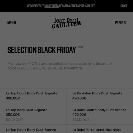
DÉCOUVREZ LES
NOUVEAUTÉS
DE LA MAISON JEAN PAUL GAULTIER.
CLOSE
MENU
FERMER
PANIER
PANIER
358
SÉLECTION BLACK FRIDAY
Profitez de -40% sur une sélection de pièces en utilisant le
code
GAULTIER40,
du 28 au 30 novembre.
Le Top Court Body Dust Argenté
Le Pantalon Body Dust Argenté
390,00€
490,00€
Taille :
Taille :
XXS
XS
S
M
L
XL
XXL
XXS
XS
S
M
L
XL
XXL
Le Top Body Dust Argenté
La Robe Courte Body Dust Bronze
350,00€
450,00€
SOLD OUT
SOLD OUT
Taille :
Taille :
XXS
XS
S
M
L
XL
XXL
XXS
XS
S
M
L
XL
XXL
Le Top Court Body Dust Bronze
La Robe Porte-Jarretelles Noire