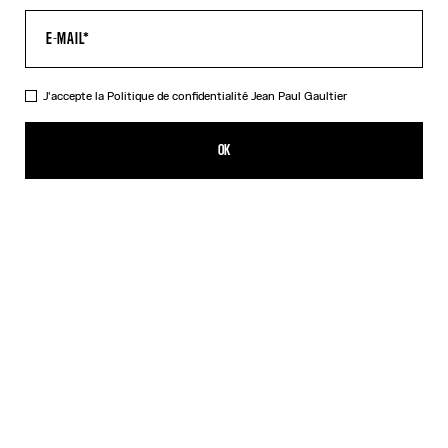
J'accepte la
Politique de confidentialité
Jean Paul Gaultier
Réédition - Le Top Tattoo Safe Sex
CFPF 43,000.00
OK
CRÉER UNE ALERTE
Beige
DESCRIPTION
Top en tulle imprimé Tattoo Safe Sex Corps.
DÉTAILS DU PRODUIT
GUIDE DES TAILLES
EXPÉDITION ET RETOUR