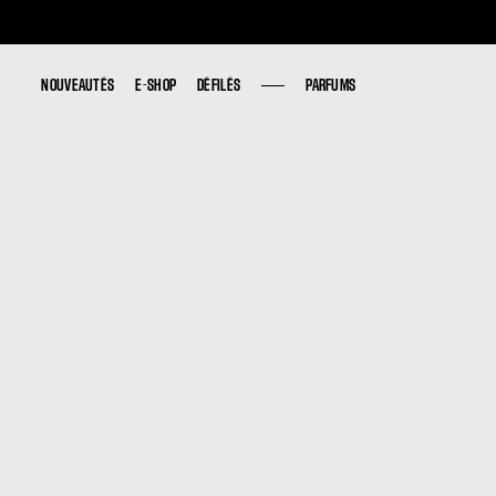
NOUVEAUTÉS
NOUVEAUTÉS
E-SHOP
E-SHOP
DÉFILÉS
DÉFILÉS
PARFUMS
PARFUMS