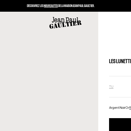
DÉCOUVREZ LES
NOUVEAUTÉS
DE LA MAISON JEAN PAUL GAULTIER.
LES LUNETTE
TU
Argent
Noir
Or