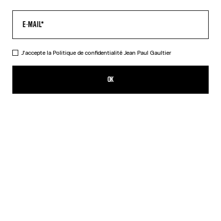
J'accepte la
Politique de confidentialité
Jean Paul Gaultier
Le Pantalon Tailleur Multi-Tattoo
CFPF 121,700.00
OK
AJOUTER AU PANIER
Écru
DESCRIPTION
Pantalon de tailleur en coton écru imprimé « Tattoo ».
DÉTAILS DU PRODUIT
GUIDE DES TAILLES
EXPÉDITION ET RETOUR