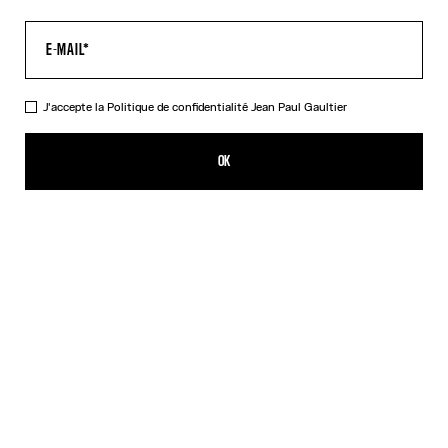
J'accepte la
Politique de confidentialité
Jean Paul Gaultier
Le Body Squeletor Noir
CFPF 43,000.00
OK
CRÉER UNE ALERTE
Noir
DESCRIPTION
Body en tulle noir imprimé « Squeletor ».
DÉTAILS DU PRODUIT
GUIDE DES TAILLES
EXPÉDITION ET RETOUR