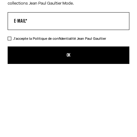
collections Jean Paul Gaultier Mode.
J'accepte la
Politique de confidentialité
Jean Paul Gaultier
La Robe Longue Drapée Water
CFPF 121,700.00
OK
AJOUTER AU PANIER
Indigo
DESCRIPTION
Robe longue drapée en satin bleu imprimé « Water » avec détail
drapé tombant dans le dos.
DÉTAILS DU PRODUIT
GUIDE DES TAILLES
EXPÉDITION ET RETOUR